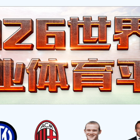
App下载
关于我们
体育资讯
隐私政策说明
2. 我们收集的信
直播空间，我们重视用户信
包括您在注册或使用服务过
并接受本政策的所有内容。
为、位置信息等技术数据。
4. 信息保护与存
兰下载平台服务、保障系统
您的数据将被加密存储于中