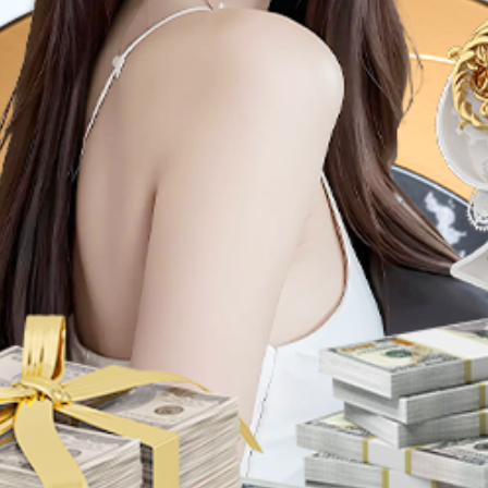
索争抢地板球引爆导火索