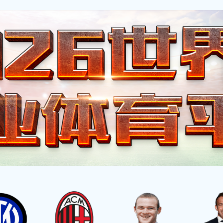
App下载
关于我们
体育资讯
P与网页版入口｜畅享全球体育
球、篮球、电竞等项目的赛事资讯与数据内容， 支
聚焦热门体育内容， 助您轻松获取赛事动态，掌
手机App
网页版