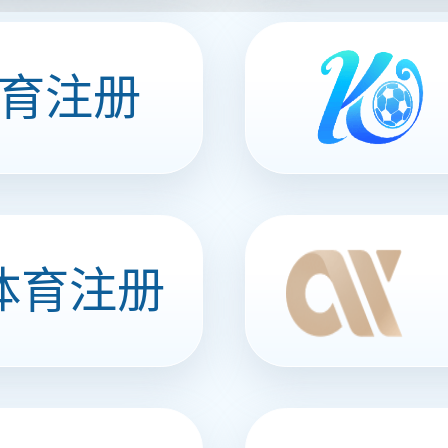
重打乱了球队轮换计划。
的戏剧性结局，这起事件为常规赛增添了一抹别样的火药味。对
有球员：在激情与竞争之间，情绪的闸门一旦失控，代价往往沉
光。究竟球员们能否从中汲取教训，还是让竞争的火花继续燃烧