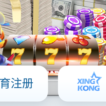
时快船队进攻未果，球在混乱中滚向中场区域。哈登与卡鲁索几
来看，卡鲁索在倒地后似乎试图将球控制住，而哈登则用身体卡
击，双方迅速被队友和裁判隔开。裁判组在商议后，认定双方均
的规则依据与后续影响
超出正常比赛对抗的肢体冲突时，裁判有权判定双方技术犯规甚至
的推搡和拉扯被裁判视为“升级为互殴”。从比赛进程看，这一判
。哈登与卡鲁索的离场让比赛形势瞬间生变，原本胶着的比分在
驱逐，而卡鲁索则以“拼命三郎”式的防守著称，此次冲突也凸
交媒体的两极评价
认为哈登与卡鲁索的此次冲突属于正常的“硬汉对抗”，裁判的判
超出了职业球员的冷静范畴。知名评论员在节目中分析时提到：“
前比赛节奏下球员情绪的紧绷。”雷霆队主教练在赛后发布会上表