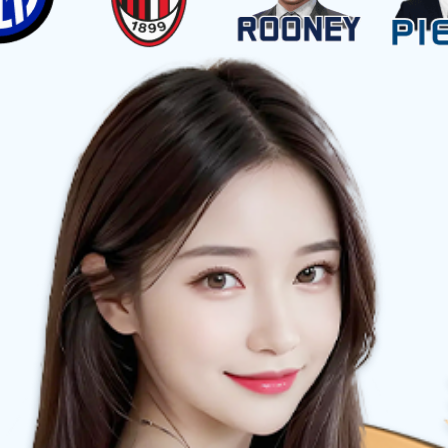
肢体冲突 两人均被驱逐出场
赛中，洛杉矶快船队与俄克拉荷马城雷霆队的对决陷入火药味浓重
克斯·卡鲁索在一次地板球的争抢中爆发了激烈肢体冲突。双方
一突发变故不仅让现场观众哗然，更成为赛后社交媒体和篮球圈