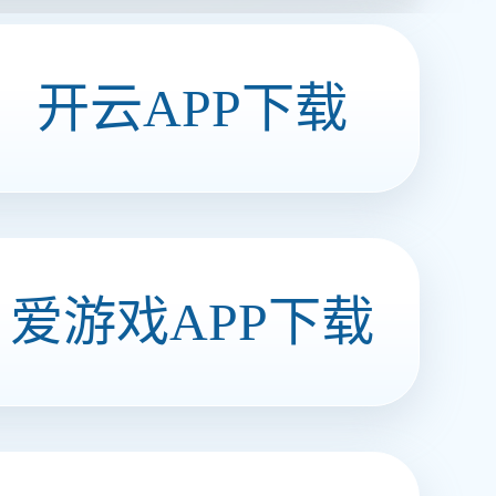
于哈登与卡鲁索而言，这次冲突或许只是漫
重。随着联盟可能对后续追加罚款或禁赛，
，值得持续观察。
下一篇：
王艺迪4-0轻取早田希娜，女单冠军