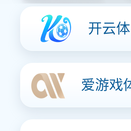
避免”；而快船队方面则强调哈登被驱逐严
从争抢地板球的普通拼抢，到两人被驱逐
长赛季中的一个小插曲，但它再次提醒所
快船与雷霆的下一场交锋必将吸引更多目
上一篇：
贾巴尔草地女王光环褪色，柏林站能…
相关推荐文章