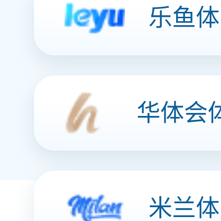
王艺迪4-0轻取早田希娜，女
在2025年世界乒乓球职业大联盟（
2026-06-08
年NBA最佳新秀预测：霍兰德
随着NBA夏季联赛落下帷幕，各路
2026-07-27
成都蓉城反击进球被吹越位，
中超联赛第11轮焦点战中，成都蓉
2026-07-30
莫德里奇欧冠出场次数逼近马尔
欧冠联赛作为欧洲足坛最顶级的俱乐
2026-06-12