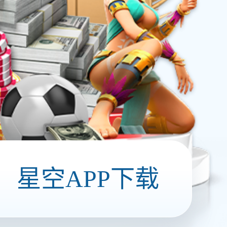
得分和篮板控制已初步恢复巅峰水准，无论
位技术全面、擅长高位策应的中锋，浓眉内
犯规麻烦，甚至直接完成扣篮或补篮；二是
个方向上打出侵略性，湖人攻防转换的效率
准的传球瞬间撕开防线，让队友轻松获得空
约基奇背身要球时，湖人外线球员必须及时
给约基奇太多分球空间。过去几个赛季，湖
通过整体防守的压迫性，迫使约基奇陷入个