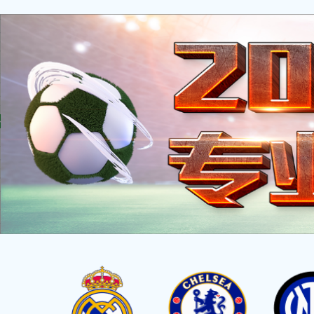
米兰下载
AP
欢迎访问
米兰下载
，提供全面覆盖足
千场比赛，