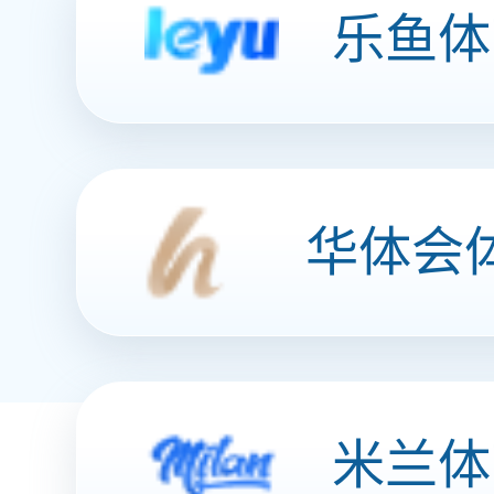
勇士试训印第安纳大学大五得分手…
相关推荐文章
那不勒斯解雇斯帕莱蒂后连换
上赛季意甲冠军那不勒斯，如今正上
2026-07-25
裁判福斯特执法风格遭多队抗
NBA季后赛即将开打，关于裁判分
2026-07-23
张玉宁伤愈后场均1球效率惊
在经历了一段漫长而艰难的伤病恢复
2026-07-21