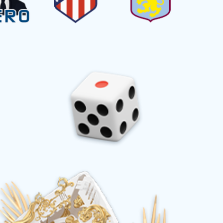
首页
/
体育资讯
借首轮附加赛的稳定发挥和阵容磨合，成功
焦点之一，便是安东尼·戴维斯能否在内线
能直接左右整个系列赛的走向。