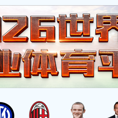
App下载
关于我们
体育资讯
P与网页版入口｜畅享全球体育
球、篮球、电竞等项目的赛事资讯与数据内容， 支
聚焦热门体育内容， 助您轻松获取赛事动态，掌
手机App
网页版