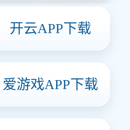
列赛中保持高效的输出，并避免陷入犯规陷
进攻空间；最后，詹姆斯在关键时刻的决策
素正是浓眉这一点的爆发力。如果浓眉能同
作为核心武器，同时依靠全队协作破解约基
军成色的试金石，更是决定球队未来方向的
下一篇：